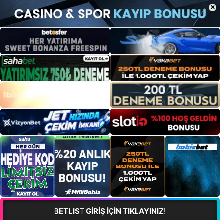
×
BETLIST GİRİŞ İÇİN TIKLAYINIZ!