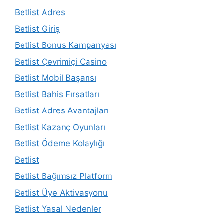
Betlist Adresi
Betlist Giriş
Betlist Bonus Kampanyası
Betlist Çevrimiçi Casino
Betlist Mobil Başarısı
Betlist Bahis Fırsatları
Betlist Adres Avantajları
Betlist Kazanç Oyunları
Betlist Ödeme Kolaylığı
Betlist
Betlist Bağımsız Platform
Betlist Üye Aktivasyonu
Betlist Yasal Nedenler