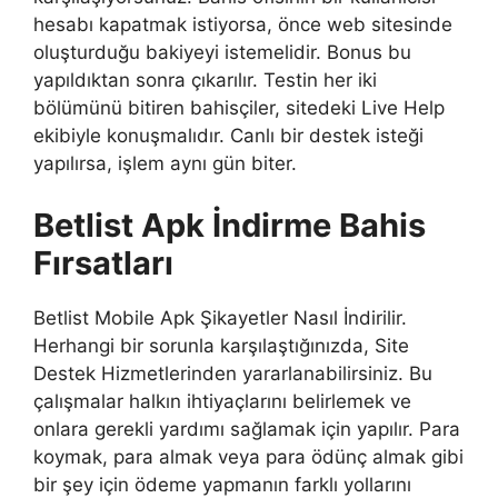
hesabı kapatmak istiyorsa, önce web sitesinde
oluşturduğu bakiyeyi istemelidir. Bonus bu
yapıldıktan sonra çıkarılır. Testin her iki
bölümünü bitiren bahisçiler, sitedeki Live Help
ekibiyle konuşmalıdır. Canlı bir destek isteği
yapılırsa, işlem aynı gün biter.
Betlist Apk İndirme Bahis
Fırsatları
Betlist Mobile Apk Şikayetler Nasıl İndirilir.
Herhangi bir sorunla karşılaştığınızda, Site
Destek Hizmetlerinden yararlanabilirsiniz. Bu
çalışmalar halkın ihtiyaçlarını belirlemek ve
onlara gerekli yardımı sağlamak için yapılır. Para
koymak, para almak veya para ödünç almak gibi
bir şey için ödeme yapmanın farklı yollarını