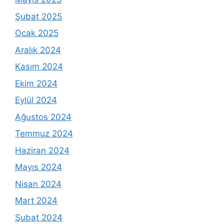
Şubat 2025
Ocak 2025
Aralık 2024
Kasım 2024
Ekim 2024
Eylül 2024
Ağustos 2024
Temmuz 2024
Haziran 2024
Mayıs 2024
Nisan 2024
Mart 2024
Şubat 2024