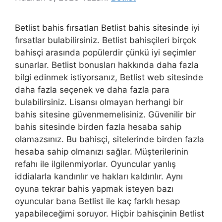
Betlist bahis fırsatları Betlist bahis sitesinde iyi
fırsatlar bulabilirsiniz. Betlist bahisçileri birçok
bahisçi arasında popülerdir çünkü iyi seçimler
sunarlar. Betlist bonusları hakkında daha fazla
bilgi edinmek istiyorsanız, Betlist web sitesinde
daha fazla seçenek ve daha fazla para
bulabilirsiniz. Lisansı olmayan herhangi bir
bahis sitesine güvenmemelisiniz. Güvenilir bir
bahis sitesinde birden fazla hesaba sahip
olamazsınız. Bu bahisçi, sitelerinde birden fazla
hesaba sahip olmanızı sağlar. Müşterilerinin
refahı ile ilgilenmiyorlar. Oyuncular yanlış
iddialarla kandırılır ve hakları kaldırılır. Aynı
oyuna tekrar bahis yapmak isteyen bazı
oyuncular bana Betlist ile kaç farklı hesap
yapabileceğimi soruyor. Hiçbir bahisçinin Betlist