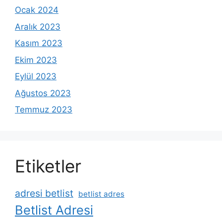
Ocak 2024
Aralık 2023
Kasım 2023
Ekim 2023
Eylül 2023
Ağustos 2023
Temmuz 2023
Etiketler
adresi betlist
betlist adres
Betlist Adresi