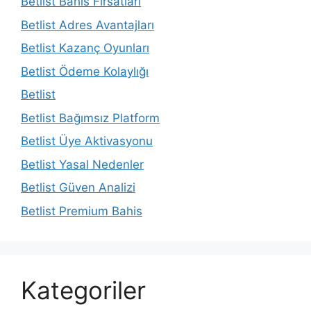
Betlist Bahis Fırsatları
Betlist Adres Avantajları
Betlist Kazanç Oyunları
Betlist Ödeme Kolaylığı
Betlist
Betlist Bağımsız Platform
Betlist Üye Aktivasyonu
Betlist Yasal Nedenler
Betlist Güven Analizi
Betlist Premium Bahis
Kategoriler