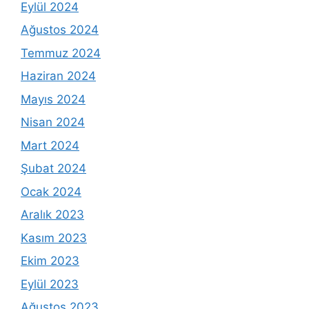
Eylül 2024
Ağustos 2024
Temmuz 2024
Haziran 2024
Mayıs 2024
Nisan 2024
Mart 2024
Şubat 2024
Ocak 2024
Aralık 2023
Kasım 2023
Ekim 2023
Eylül 2023
Ağustos 2023