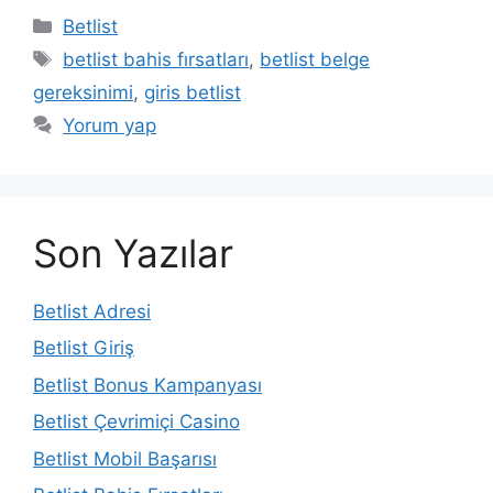
Kategoriler
Betlist
Etiketler
betlist bahis fırsatları
,
betlist belge
gereksinimi
,
giris betlist
Yorum yap
Son Yazılar
Betlist Adresi
Betlist Giriş
Betlist Bonus Kampanyası
Betlist Çevrimiçi Casino
Betlist Mobil Başarısı