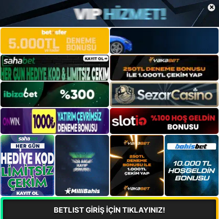
×
BETLIST GİRİŞ İÇİN TIKLAYINIZ!