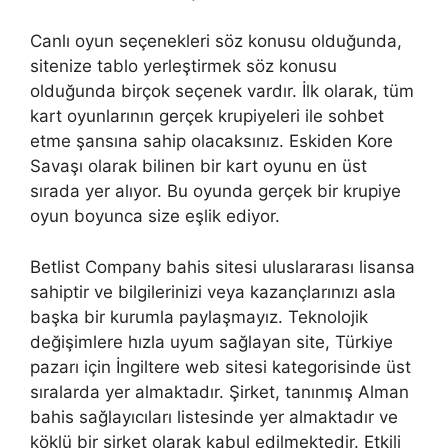
Canlı oyun seçenekleri söz konusu olduğunda,
sitenize tablo yerleştirmek söz konusu
olduğunda birçok seçenek vardır. İlk olarak, tüm
kart oyunlarının gerçek krupiyeleri ile sohbet
etme şansına sahip olacaksınız. Eskiden Kore
Savaşı olarak bilinen bir kart oyunu en üst
sırada yer alıyor. Bu oyunda gerçek bir krupiye
oyun boyunca size eşlik ediyor.
Betlist Company bahis sitesi uluslararası lisansa
sahiptir ve bilgilerinizi veya kazançlarınızı asla
başka bir kurumla paylaşmayız. Teknolojik
değişimlere hızla uyum sağlayan site, Türkiye
pazarı için İngiltere web sitesi kategorisinde üst
sıralarda yer almaktadır. Şirket, tanınmış Alman
bahis sağlayıcıları listesinde yer almaktadır ve
köklü bir şirket olarak kabul edilmektedir. Etkili