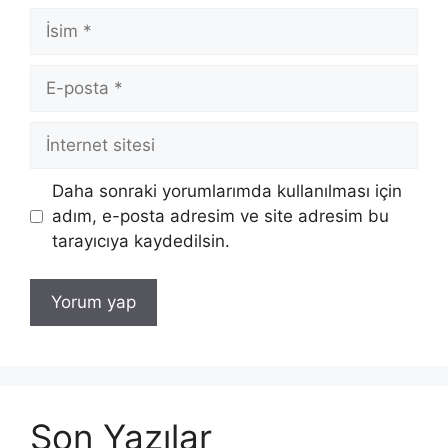
İsim
E-
posta
İnternet
sitesi
Daha sonraki yorumlarımda kullanılması için
adım, e-posta adresim ve site adresim bu
tarayıcıya kaydedilsin.
Son Yazılar