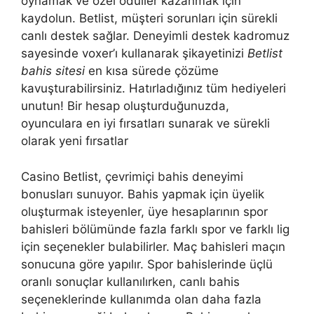
oynamak ve özel ödüller kazanmak için
kaydolun. Betlist, müşteri sorunları için sürekli
canlı destek sağlar. Deneyimli destek kadromuz
sayesinde voxer’ı kullanarak şikayetinizi
Betlist
bahis sitesi
en kısa sürede çözüme
kavuşturabilirsiniz. Hatırladığınız tüm hediyeleri
unutun! Bir hesap oluşturduğunuzda,
oyunculara en iyi fırsatları sunarak ve sürekli
olarak yeni fırsatlar
Casino Betlist, çevrimiçi bahis deneyimi
bonusları sunuyor. Bahis yapmak için üyelik
oluşturmak isteyenler, üye hesaplarının spor
bahisleri bölümünde fazla farklı spor ve farklı lig
için seçenekler bulabilirler. Maç bahisleri maçın
sonucuna göre yapılır. Spor bahislerinde üçlü
oranlı sonuçlar kullanılırken, canlı bahis
seçeneklerinde kullanımda olan daha fazla