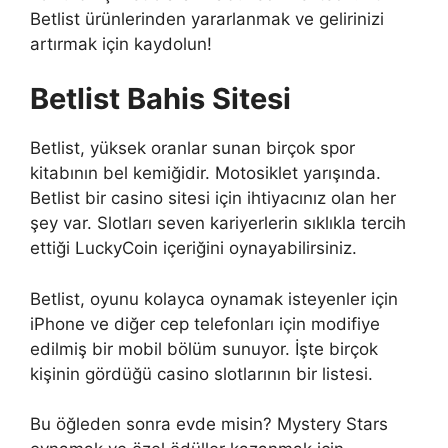
Betlist ürünlerinden yararlanmak ve gelirinizi
artırmak için kaydolun!
Betlist Bahis Sitesi
Betlist, yüksek oranlar sunan birçok spor
kitabının bel kemiğidir. Motosiklet yarışında.
Betlist bir casino sitesi için ihtiyacınız olan her
şey var. Slotları seven kariyerlerin sıklıkla tercih
ettiği LuckyCoin içeriğini oynayabilirsiniz.
Betlist, oyunu kolayca oynamak isteyenler için
iPhone ve diğer cep telefonları için modifiye
edilmiş bir mobil bölüm sunuyor. İşte birçok
kişinin gördüğü casino slotlarının bir listesi.
Bu öğleden sonra evde misin? Mystery Stars