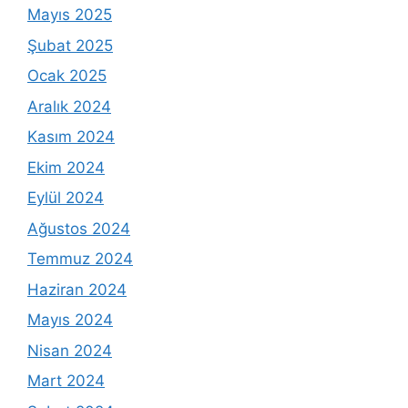
Mayıs 2025
Şubat 2025
Ocak 2025
Aralık 2024
Kasım 2024
Ekim 2024
Eylül 2024
Ağustos 2024
Temmuz 2024
Haziran 2024
Mayıs 2024
Nisan 2024
Mart 2024