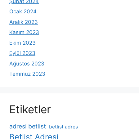
Şubat 2024
Ocak 2024
Aralık 2023
Kasım 2023
Ekim 2023
Eylül 2023
Ağustos 2023
Temmuz 2023
Etiketler
adresi betlist
betlist adres
Betlist Adresi