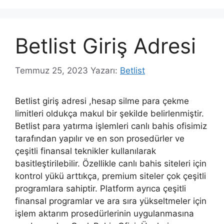
Betlist Giriş Adresi
Temmuz 25, 2023
Yazarı:
Betlist
Betlist giriş adresi ,hesap silme para çekme
limitleri oldukça makul bir şekilde belirlenmiştir.
Betlist para yatırma işlemleri canlı bahis ofisimiz
tarafından yapılır ve en son prosedürler ve
çeşitli finansal teknikler kullanılarak
basitleştirilebilir. Özellikle canlı bahis siteleri için
kontrol yükü arttıkça, premium siteler çok çeşitli
programlara sahiptir. Platform ayrıca çeşitli
finansal programlar ve ara sıra yükseltmeler için
işlem aktarım prosedürlerinin uygulanmasına