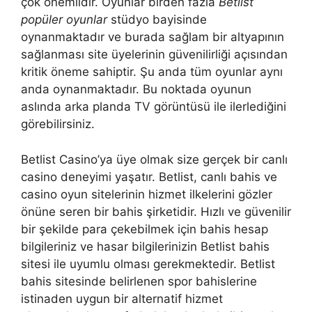
çok önemlidir. Oyunlar birden fazla
Betlist
popüler oyunlar
stüdyo bayisinde
oynanmaktadır ve burada sağlam bir altyapının
sağlanması site üyelerinin güvenilirliği açısından
kritik öneme sahiptir. Şu anda tüm oyunlar aynı
anda oynanmaktadır. Bu noktada oyunun
aslında arka planda TV görüntüsü ile ilerlediğini
görebilirsiniz.
Betlist Casino’ya üye olmak size gerçek bir canlı
casino deneyimi yaşatır. Betlist, canlı bahis ve
casino oyun sitelerinin hizmet ilkelerini gözler
önüne seren bir bahis şirketidir. Hızlı ve güvenilir
bir şekilde para çekebilmek için bahis hesap
bilgileriniz ve hasar bilgilerinizin Betlist bahis
sitesi ile uyumlu olması gerekmektedir. Betlist
bahis sitesinde belirlenen spor bahislerine
istinaden uygun bir alternatif hizmet