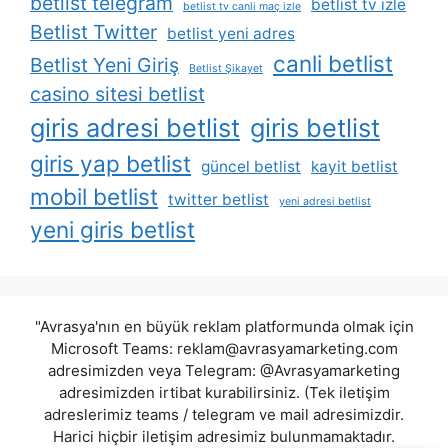
betlist telegram
betlist tv izle
betlist tv canli maç izle
Betlist Twitter
betlist yeni adres
canli betlist
Betlist Yeni Giriş
Betlist Şikayet
casino sitesi betlist
giris adresi betlist
giris betlist
giris yap betlist
güncel betlist
kayit betlist
mobil betlist
twitter betlist
yeni adresi betlist
yeni giris betlist
"Avrasya'nın en büyük reklam platformunda olmak için
Microsoft Teams:
reklam@avrasyamarketing.com
adresimizden veya Telegram: @Avrasyamarketing
adresimizden irtibat kurabilirsiniz. (Tek iletişim
adreslerimiz teams / telegram ve mail adresimizdir.
Harici hiçbir iletişim adresimiz bulunmamaktadır.