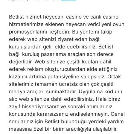
Betlist hizmet heyecanı casino ve canlı casino
hizmetlerimize eklenen heyecan verici yeni oyun
promosyonlarını keşfedin. Bu yöntemi takip
ederek web sitenizi ziyaret eden bağlı
kuruluşlardan gelir elde edebilirsiniz. Betlist
bağlı kuruluş pazarlama araçları son derece
değerlidir. Web sitenize çeşitli kodları dahil
ederek reklam oluşturuculardan elde ettiğiniz
kazancı artırma potansiyeline sahipsiniz. Ortak
sitelerimiz tamamen ücretsiz olan çok çeşitli
medya araçları sunmaktadır. Uygulama kodunu
alıp web sitenize dahil edebilirsiniz. Hala biraz
zayıf hissediyorsanız ve sonraki adımlarınız
konusunda kararsızsanız endişelenmeyin. Genel
sorularınız için Betlist bulunduğu yerdeki yardım
masasına özel bir birim aracılığıyla ulaşılabilir.