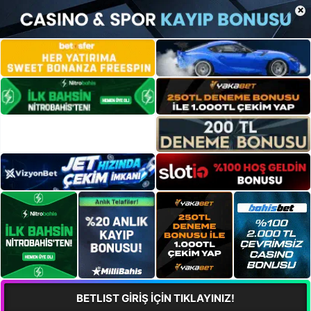
×
BETLIST GİRİŞ İÇİN TIKLAYINIZ!