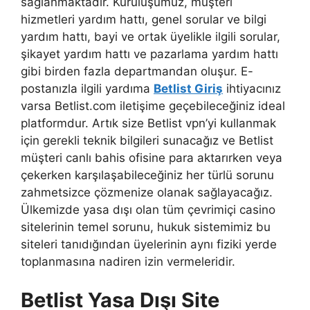
sağlanmaktadır. Kuruluşumuz, müşteri
hizmetleri yardım hattı, genel sorular ve bilgi
yardım hattı, bayi ve ortak üyelikle ilgili sorular,
şikayet yardım hattı ve pazarlama yardım hattı
gibi birden fazla departmandan oluşur. E-
postanızla ilgili yardıma
Betlist Giriş
ihtiyacınız
varsa Betlist.com iletişime geçebileceğiniz ideal
platformdur. Artık size Betlist vpn’yi kullanmak
için gerekli teknik bilgileri sunacağız ve Betlist
müşteri canlı bahis ofisine para aktarırken veya
çekerken karşılaşabileceğiniz her türlü sorunu
zahmetsizce çözmenize olanak sağlayacağız.
Ülkemizde yasa dışı olan tüm çevrimiçi casino
sitelerinin temel sorunu, hukuk sistemimiz bu
siteleri tanıdığından üyelerinin aynı fiziki yerde
toplanmasına nadiren izin vermeleridir.
Betlist Yasa Dışı Site