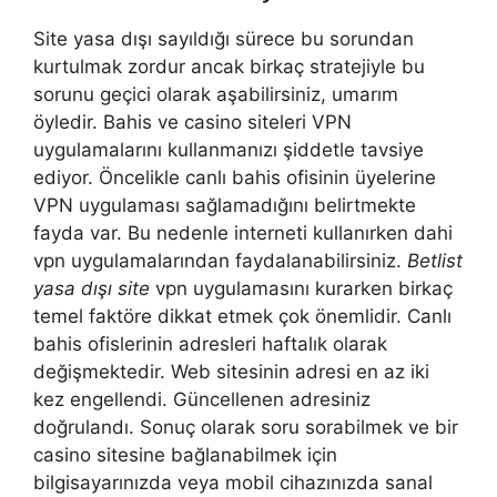
Site yasa dışı sayıldığı sürece bu sorundan
kurtulmak zordur ancak birkaç stratejiyle bu
sorunu geçici olarak aşabilirsiniz, umarım
öyledir. Bahis ve casino siteleri VPN
uygulamalarını kullanmanızı şiddetle tavsiye
ediyor. Öncelikle canlı bahis ofisinin üyelerine
VPN uygulaması sağlamadığını belirtmekte
fayda var. Bu nedenle interneti kullanırken dahi
vpn uygulamalarından faydalanabilirsiniz.
Betlist
yasa dışı site
vpn uygulamasını kurarken birkaç
temel faktöre dikkat etmek çok önemlidir. Canlı
bahis ofislerinin adresleri haftalık olarak
değişmektedir. Web sitesinin adresi en az iki
kez engellendi. Güncellenen adresiniz
doğrulandı. Sonuç olarak soru sorabilmek ve bir
casino sitesine bağlanabilmek için
bilgisayarınızda veya mobil cihazınızda sanal