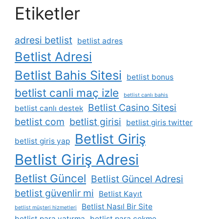
Etiketler
adresi betlist
betlist adres
Betlist Adresi
Betlist Bahis Sitesi
betlist bonus
betlist canli maç izle
betlist canlı bahis
Betlist Casino Sitesi
betlist canlı destek
betlist com
betlist girisi
betlist giris twitter
Betlist Giriş
betlist giris yap
Betlist Giriş Adresi
Betlist Güncel
Betlist Güncel Adresi
betlist güvenlir mi
Betlist Kayıt
Betlist Nasıl Bir Site
betlist müşteri hizmetleri
betlist para yatırma
betlist para çekme