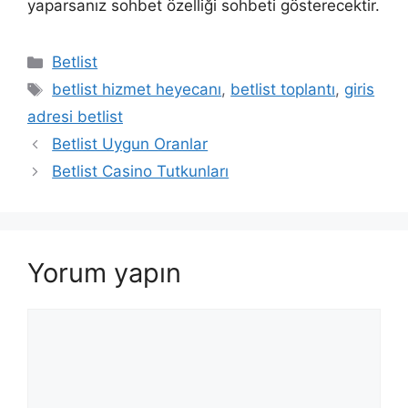
yaparsanız sohbet özelliği sohbeti gösterecektir.
Kategoriler
Betlist
Etiketler
betlist hizmet heyecanı
,
betlist toplantı
,
giris
adresi betlist
Betlist Uygun Oranlar
Betlist Casino Tutkunları
Yorum yapın
Yorum