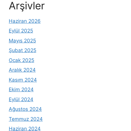
Arşivler
Haziran 2026
Eylül 2025
Mayıs 2025
Şubat 2025
Ocak 2025
Aralık 2024
Kasım 2024
Ekim 2024
Eylül 2024
Ağustos 2024
Temmuz 2024
Haziran 2024