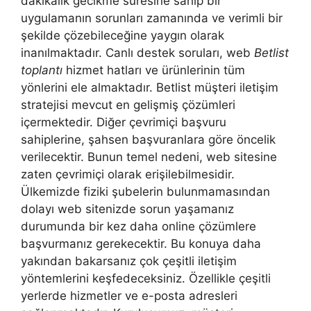
dakikalık gecikme süresine sahip bir
uygulamanın sorunları zamanında ve verimli bir
şekilde çözebileceğine yaygın olarak
inanılmaktadır. Canlı destek soruları, web
Betlist
toplantı
hizmet hatları ve ürünlerinin tüm
yönlerini ele almaktadır. Betlist müşteri iletişim
stratejisi mevcut en gelişmiş çözümleri
içermektedir. Diğer çevrimiçi başvuru
sahiplerine, şahsen başvuranlara göre öncelik
verilecektir. Bunun temel nedeni, web sitesine
zaten çevrimiçi olarak erişilebilmesidir.
Ülkemizde fiziki şubelerin bulunmamasından
dolayı web sitenizde sorun yaşamanız
durumunda bir kez daha online çözümlere
başvurmanız gerekecektir. Bu konuya daha
yakından bakarsanız çok çeşitli iletişim
yöntemlerini keşfedeceksiniz. Özellikle çeşitli
yerlerde hizmetler ve e-posta adresleri