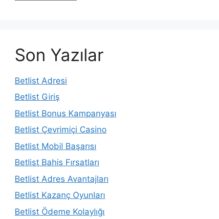
Son Yazılar
Betlist Adresi
Betlist Giriş
Betlist Bonus Kampanyası
Betlist Çevrimiçi Casino
Betlist Mobil Başarısı
Betlist Bahis Fırsatları
Betlist Adres Avantajları
Betlist Kazanç Oyunları
Betlist Ödeme Kolaylığı