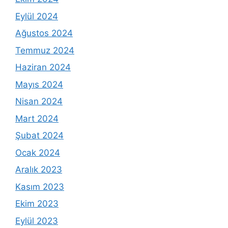
Eylül 2024
Ağustos 2024
Temmuz 2024
Haziran 2024
Mayıs 2024
Nisan 2024
Mart 2024
Şubat 2024
Ocak 2024
Aralık 2023
Kasım 2023
Ekim 2023
Eylül 2023