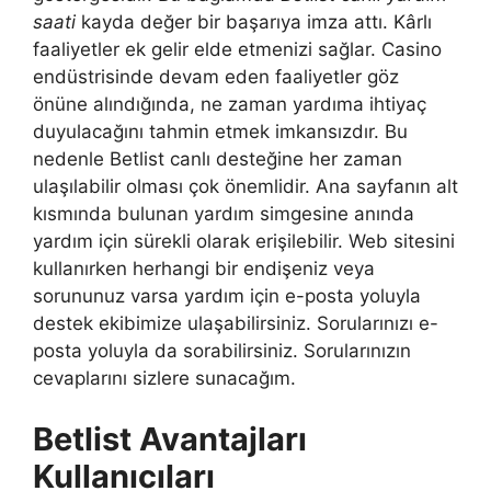
saati
kayda değer bir başarıya imza attı. Kârlı
faaliyetler ek gelir elde etmenizi sağlar. Casino
endüstrisinde devam eden faaliyetler göz
önüne alındığında, ne zaman yardıma ihtiyaç
duyulacağını tahmin etmek imkansızdır. Bu
nedenle Betlist canlı desteğine her zaman
ulaşılabilir olması çok önemlidir. Ana sayfanın alt
kısmında bulunan yardım simgesine anında
yardım için sürekli olarak erişilebilir. Web sitesini
kullanırken herhangi bir endişeniz veya
sorununuz varsa yardım için e-posta yoluyla
destek ekibimize ulaşabilirsiniz. Sorularınızı e-
posta yoluyla da sorabilirsiniz. Sorularınızın
cevaplarını sizlere sunacağım.
Betlist Avantajları
Kullanıcıları