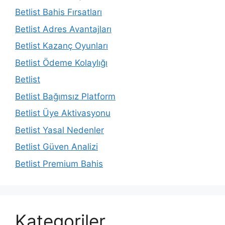
Betlist Bahis Fırsatları
Betlist Adres Avantajları
Betlist Kazanç Oyunları
Betlist Ödeme Kolaylığı
Betlist
Betlist Bağımsız Platform
Betlist Üye Aktivasyonu
Betlist Yasal Nedenler
Betlist Güven Analizi
Betlist Premium Bahis
Kategoriler