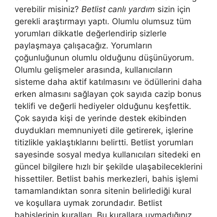
verebilir misiniz?
Betlist canlı yardım
sizin için
gerekli araştırmayı yaptı. Olumlu olumsuz tüm
yorumları dikkatle değerlendirip sizlerle
paylaşmaya çalışacağız. Yorumların
çoğunluğunun olumlu olduğunu düşünüyorum.
Olumlu gelişmeler arasında, kullanıcıların
sisteme daha aktif katılmasını ve ödüllerini daha
erken almasını sağlayan çok sayıda cazip bonus
teklifi ve değerli hediyeler olduğunu keşfettik.
Çok sayıda kişi de yerinde destek ekibinden
duydukları memnuniyeti dile getirerek, işlerine
titizlikle yaklaştıklarını belirtti. Betlist yorumları
sayesinde sosyal medya kullanıcıları sitedeki en
güncel bilgilere hızlı bir şekilde ulaşabileceklerini
hissettiler. Betlist bahis merkezleri, bahis işlemi
tamamlandıktan sonra sitenin belirlediği kural
ve koşullara uymak zorundadır. Betlist
bahislerinin kuralları. Bu kurallara uymadığınız