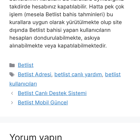
takdirde hesabınız kapatılabilir. Hatta pek çok
işlem (mesela Betlist bahis tahminleri) bu
kurallara uygun olarak yürütülmekte olup site
dışında Betlist bahisi yapan kullanıcıların
hesapları dondurulabilmekte, askıya
alınabilmekte veya kapatılabilmektedir.
Kategoriler
Betlist
Etiketler
Betlist Adresi
,
betlist canlı yardım
,
betlist
kullanıcıları
Betlist Canlı Destek Sistemi
Betlist Mobil Güncel
Yorum yapın