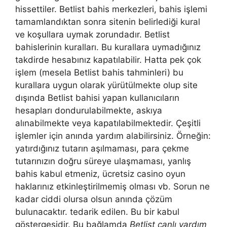
hissettiler. Betlist bahis merkezleri, bahis işlemi
tamamlandıktan sonra sitenin belirlediği kural
ve koşullara uymak zorundadır. Betlist
bahislerinin kuralları. Bu kurallara uymadığınız
takdirde hesabınız kapatılabilir. Hatta pek çok
işlem (mesela Betlist bahis tahminleri) bu
kurallara uygun olarak yürütülmekte olup site
dışında Betlist bahisi yapan kullanıcıların
hesapları dondurulabilmekte, askıya
alınabilmekte veya kapatılabilmektedir. Çeşitli
işlemler için anında yardım alabilirsiniz. Örneğin:
yatırdığınız tutarın aşılmaması, para çekme
tutarınızın doğru süreye ulaşmaması, yanlış
bahis kabul etmeniz, ücretsiz casino oyun
haklarınız etkinleştirilmemiş olması vb. Sorun ne
kadar ciddi olursa olsun anında çözüm
bulunacaktır. tedarik edilen. Bu bir kabul
göstergesidir. Bu bağlamda
Betlist canlı yardım