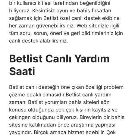
bir kullanıcı kitlesi tarafından beğenildiğini
biliyoruz. Kesintisiz oyun ve bahis fırsatları
sağlamak için Betlist özel canlı destek ekibine
her zaman güvenebilirsiniz. Web sitenizle ilgili
tüm soru, sorun, öneri ve geri bildirimleriniz için
canlı destek alabilirsiniz.
Betlist Canlı Yardım
Saati
Betlist canlı desteğin öne çıkan özelliği problem
çözme odaklı olmasıdır.Betlist canlı yardım
zamanı Betlist yorumları bahis siteleri söz
konusu olduğunda pek çok kişinin kayıtsız ve
çekingen olduğunu biliyoruz. Bireylerin bir bahis
sitesine katılmadan önce araştırma yapması
yaygındır. Birçok amaca hizmet edebilir. Çok