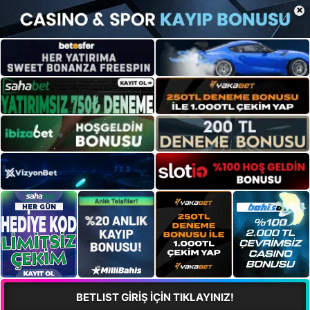
×
BETLIST GİRİŞ İÇİN TIKLAYINIZ!