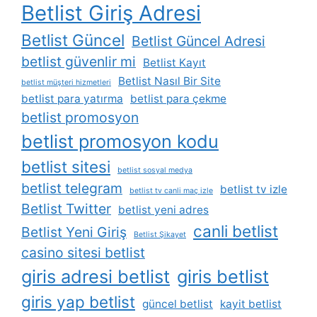
Betlist Giriş Adresi
Betlist Güncel
Betlist Güncel Adresi
betlist güvenlir mi
Betlist Kayıt
Betlist Nasıl Bir Site
betlist müşteri hizmetleri
betlist para yatırma
betlist para çekme
betlist promosyon
betlist promosyon kodu
betlist sitesi
betlist sosyal medya
betlist telegram
betlist tv izle
betlist tv canli maç izle
Betlist Twitter
betlist yeni adres
canli betlist
Betlist Yeni Giriş
Betlist Şikayet
casino sitesi betlist
giris adresi betlist
giris betlist
giris yap betlist
güncel betlist
kayit betlist