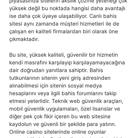
piyasasında sitelerin aksilik çözme yeteneği çok
yüksek değil bu noktada hangisi daha avantajlı
ise daha çok üyeye ulaşabiliyor. Canlı bahis
sitesi aynı zamanda müşteri hizmetleri ile de
çalışan en kaliteli firmalardan biri olarak öne
çıkmaktadır.
Bu site, yüksek kaliteli, güvenilir bir hizmetin
kendi masrafını karşılayıp karşılayamayacağına
dair doğrudan yanıtlara sahiptir. Bahis
tutkunlarının sitenin yeni giriş adresinden
alınabilmesi için sitenin sosyal medya
hesaplarını veya ilgili bahis forumlarını takip
etmesi yeterlidir. Teknik web güvenlik araçları,
mobil güvenlik uygulamaları, özel lisanslar ve
diğer pek çok fikir içeren bu web sitesine
kaydolun ve güvenli bir şekilde para yatırın.
Online casino sitelerinde online oyunlar