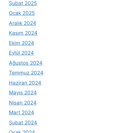
Şubat 2025
Ocak 2025
Aralık 2024
Kasım 2024
Ekim 2024
Eylül 2024
Ağustos 2024
Temmuz 2024
Haziran 2024
Mayıs 2024
Nisan 2024
Mart 2024
Şubat 2024
Ocak 2024