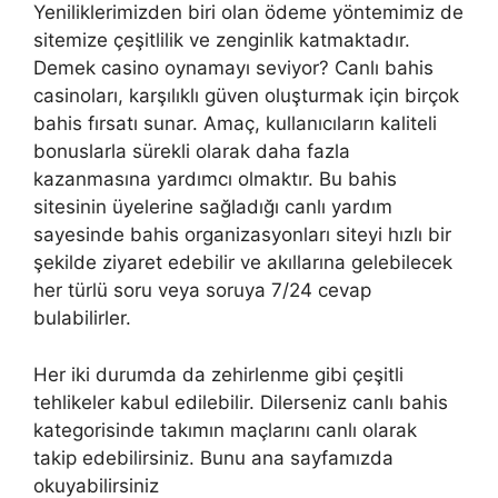
Yeniliklerimizden biri olan ödeme yöntemimiz de
sitemize çeşitlilik ve zenginlik katmaktadır.
Demek casino oynamayı seviyor? Canlı bahis
casinoları, karşılıklı güven oluşturmak için birçok
bahis fırsatı sunar. Amaç, kullanıcıların kaliteli
bonuslarla sürekli olarak daha fazla
kazanmasına yardımcı olmaktır. Bu bahis
sitesinin üyelerine sağladığı canlı yardım
sayesinde bahis organizasyonları siteyi hızlı bir
şekilde ziyaret edebilir ve akıllarına gelebilecek
her türlü soru veya soruya 7/24 cevap
bulabilirler.
Her iki durumda da zehirlenme gibi çeşitli
tehlikeler kabul edilebilir. Dilerseniz canlı bahis
kategorisinde takımın maçlarını canlı olarak
takip edebilirsiniz. Bunu ana sayfamızda
okuyabilirsiniz