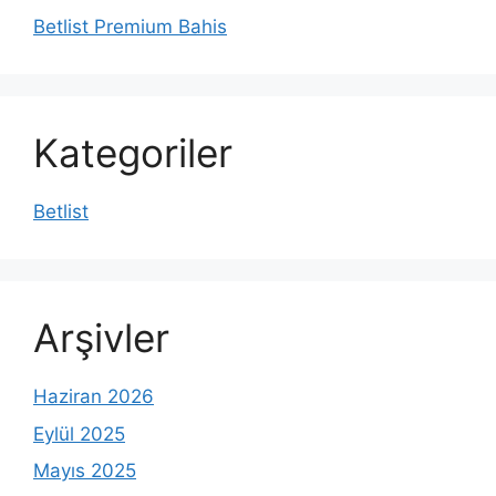
Betlist Premium Bahis
Kategoriler
Betlist
Arşivler
Haziran 2026
Eylül 2025
Mayıs 2025