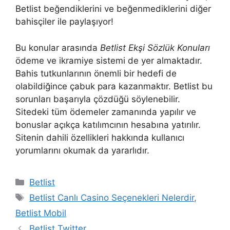
Betlist beğendiklerini ve beğenmediklerini diğer
bahisçiler ile paylaşıyor!
Bu konular arasında
Betlist Ekşi Sözlük Konuları
ödeme ve ikramiye sistemi de yer almaktadır.
Bahis tutkunlarının önemli bir hedefi de
olabildiğince çabuk para kazanmaktır. Betlist bu
sorunları başarıyla çözdüğü söylenebilir.
Sitedeki tüm ödemeler zamanında yapılır ve
bonuslar açıkça katılımcının hesabına yatırılır.
Sitenin dahili özellikleri hakkında kullanıcı
yorumlarını okumak da yararlıdır.
Kategoriler
Betlist
Etiketler
Betlist Canlı Casino Seçenekleri Nelerdir
,
Betlist Mobil
Betlist Twitter