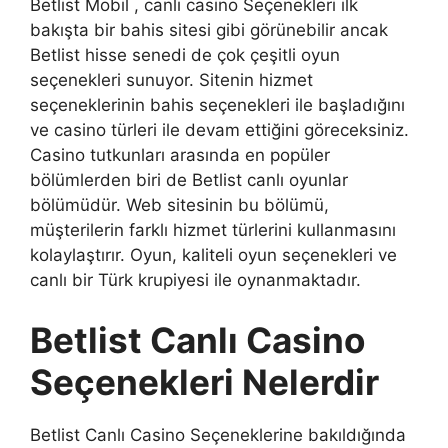
Betlist Mobil , canlı casino Seçenekleri ilk
bakışta bir bahis sitesi gibi görünebilir ancak
Betlist hisse senedi de çok çeşitli oyun
seçenekleri sunuyor. Sitenin hizmet
seçeneklerinin bahis seçenekleri ile başladığını
ve casino türleri ile devam ettiğini göreceksiniz.
Casino tutkunları arasında en popüler
bölümlerden biri de Betlist canlı oyunlar
bölümüdür. Web sitesinin bu bölümü,
müşterilerin farklı hizmet türlerini kullanmasını
kolaylaştırır. Oyun, kaliteli oyun seçenekleri ve
canlı bir Türk krupiyesi ile oynanmaktadır.
Betlist Canlı Casino
Seçenekleri Nelerdir
Betlist Canlı Casino Seçeneklerine bakıldığında