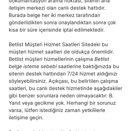
dokümantasyon arama noktası, sitenin ana
iletişim merkezi olan canlı destek hattıdır.
Burada belge her iki merkez tarafından
gönderildikten sonra onaylandıktan sonra çok
kısa bir süre içerisinde iptal edilmektedir.
Betlist Müşteri Hizmet Saatleri Sitedeki bu
müşteri hizmet saatleri de oldukça önemlidir.
Betlist müşteri hizmetlerinin çalışma
Betlist
belge isteme sebebi
saatlerine baktığınızda bu
sitenin destek hattından 7/24 hizmet aldığınızı
söyleyebilirsiniz. Açıkçası, bu belirtilen çalışma
saatleri, bu canlı destek hizmetinde aşağıdakiler
gibi benzer sorunlara neden olmayacaktır: B.
Yanıt veya gecikme yok. Herhangi bir sorunuz
varsa, lütfen istediğiniz zaman yetkililerle
iletişime geçin.