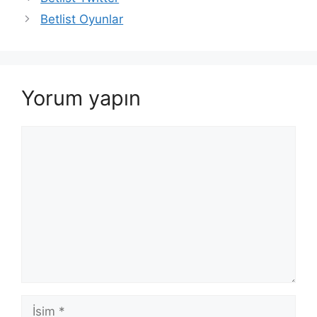
Betlist Oyunlar
Yorum yapın
Yorum
İsim