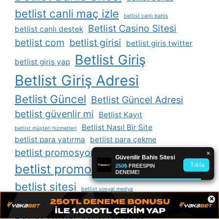
betlist canli maç izle
betlist canlı bahis
Betlist Casino Sitesi
betlist canlı destek
betlist com
betlist girisi
betlist giris twitter
Betlist Giriş
betlist giris yap
Betlist Giriş Adresi
Betlist Güncel
Betlist Güncel Adresi
betlist güvenlir mi
Betlist Kayıt
Betlist Nasıl Bir Site
betlist müşteri hizmetleri
betlist para yatırma
betlist para çekme
betlist promosyon
betlist promosyon kodu
betlist sitesi
betlist sosyal medya
×
betlist telegram
betlist tv izle
betlist tv canli maç izle
Betlist Twitter
betlist yeni adres