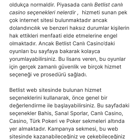
oldukça normaldir. Piyasada canlı
Betlist canlı
casino seçenekleri nelerdir ,
hizmeti sunan pek
çok internet sitesi bulunmaktadır ancak
dolandırıcılık ve benzeri haksız durumlar kişilerin
hak ettikleri menfaati elde etmelerine engel
olmaktadır. Ancak Betlist Canlı Casino’daki
oyunları bu sayfaya bakarak kolayca
yorumlayabilirsiniz. Bu lisans veren, bu oyunlar
için gerçek zamanlı güvenlik ve birçok hizmet
seçeneği ve prosedürü sağladı.
Betlist web sitesinde bulunan hizmet
seçeneklerini kullanarak, önce genel bir
değerlendirme ile başlayabilirsiniz. Bu sayfadaki
seçenekler Bahis, Sanal Sporlar, Canlı Casino,
Casino, Türk Pokeri ve Poker sekmeleri altında
yer almaktadır. Kampanya sekmesi, bu web
sitesinde kazanabileceğiniz ve çekebileceğiniz