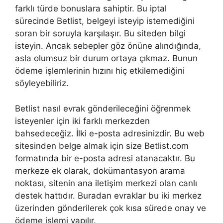
farklı türde bonuslara sahiptir. Bu iptal
sürecinde Betlist, belgeyi isteyip istemediğini
soran bir soruyla karşılaşır. Bu siteden bilgi
isteyin. Ancak sebepler göz önüne alındığında,
asla olumsuz bir durum ortaya çıkmaz. Bunun
ödeme işlemlerinin hızını hiç etkilemediğini
söyleyebiliriz.
Betlist nasıl evrak gönderileceğini öğrenmek
isteyenler için iki farklı merkezden
bahsedeceğiz. İlki e-posta adresinizdir. Bu web
sitesinden belge almak için size Betlist.com
formatında bir e-posta adresi atanacaktır. Bu
merkeze ek olarak, dokümantasyon arama
noktası, sitenin ana iletişim merkezi olan canlı
destek hattıdır. Buradan evraklar bu iki merkez
üzerinden gönderilerek çok kısa sürede onay ve
ödeme işlemi yapılır.