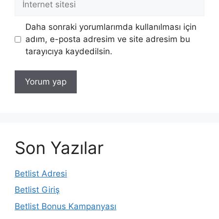
sitesi
Daha sonraki yorumlarımda kullanılması için
adım, e-posta adresim ve site adresim bu
tarayıcıya kaydedilsin.
Son Yazılar
Betlist Adresi
Betlist Giriş
Betlist Bonus Kampanyası