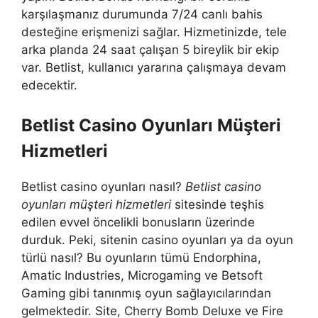
karşılaşmanız durumunda 7/24 canlı bahis
desteğine erişmenizi sağlar. Hizmetinizde, tele
arka planda 24 saat çalışan 5 bireylik bir ekip
var. Betlist, kullanıcı yararına çalışmaya devam
edecektir.
Betlist Casino Oyunları Müşteri
Hizmetleri
Betlist casino oyunları nasıl?
Betlist casino
oyunları müşteri hizmetleri
sitesinde teşhis
edilen evvel öncelikli bonusların üzerinde
durduk. Peki, sitenin casino oyunları ya da oyun
türlü nasıl? Bu oyunların tümü Endorphina,
Amatic Industries, Microgaming ve Betsoft
Gaming gibi tanınmış oyun sağlayıcılarından
gelmektedir. Site, Cherry Bomb Deluxe ve Fire