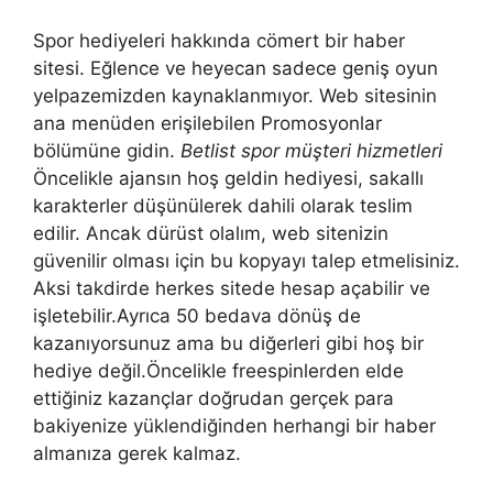
Spor hediyeleri hakkında cömert bir haber
sitesi. Eğlence ve heyecan sadece geniş oyun
yelpazemizden kaynaklanmıyor. Web sitesinin
ana menüden erişilebilen Promosyonlar
bölümüne gidin.
Betlist spor müşteri hizmetleri
Öncelikle ajansın hoş geldin hediyesi, sakallı
karakterler düşünülerek dahili olarak teslim
edilir. Ancak dürüst olalım, web sitenizin
güvenilir olması için bu kopyayı talep etmelisiniz.
Aksi takdirde herkes sitede hesap açabilir ve
işletebilir.Ayrıca 50 bedava dönüş de
kazanıyorsunuz ama bu diğerleri gibi hoş bir
hediye değil.Öncelikle freespinlerden elde
ettiğiniz kazançlar doğrudan gerçek para
bakiyenize yüklendiğinden herhangi bir haber
almanıza gerek kalmaz.