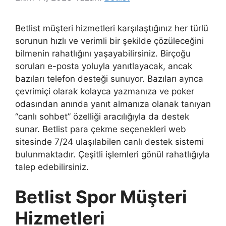
Betlist müşteri hizmetleri karşılaştığınız her türlü
sorunun hızlı ve verimli bir şekilde çözüleceğini
bilmenin rahatlığını yaşayabilirsiniz. Birçoğu
soruları e-posta yoluyla yanıtlayacak, ancak
bazıları telefon desteği sunuyor. Bazıları ayrıca
çevrimiçi olarak kolayca yazmanıza ve poker
odasından anında yanıt almanıza olanak tanıyan
“canlı sohbet” özelliği aracılığıyla da destek
sunar. Betlist para çekme seçenekleri web
sitesinde 7/24 ulaşılabilen canlı destek sistemi
bulunmaktadır. Çeşitli işlemleri gönül rahatlığıyla
talep edebilirsiniz.
Betlist Spor Müşteri
Hizmetleri