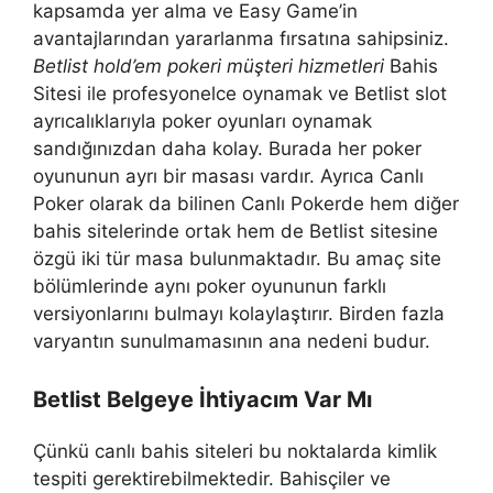
kapsamda yer alma ve Easy Game’in
avantajlarından yararlanma fırsatına sahipsiniz.
Betlist hold’em pokeri müşteri hizmetleri
Bahis
Sitesi ile profesyonelce oynamak ve Betlist slot
ayrıcalıklarıyla poker oyunları oynamak
sandığınızdan daha kolay. Burada her poker
oyununun ayrı bir masası vardır. Ayrıca Canlı
Poker olarak da bilinen Canlı Pokerde hem diğer
bahis sitelerinde ortak hem de Betlist sitesine
özgü iki tür masa bulunmaktadır. Bu amaç site
bölümlerinde aynı poker oyununun farklı
versiyonlarını bulmayı kolaylaştırır. Birden fazla
varyantın sunulmamasının ana nedeni budur.
Betlist Belgeye İhtiyacım Var Mı
Çünkü canlı bahis siteleri bu noktalarda kimlik
tespiti gerektirebilmektedir. Bahisçiler ve