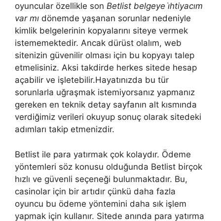
oyuncular özellikle son
Betlist belgeye i̇htiyacım
var mı
dönemde yaşanan sorunlar nedeniyle
kimlik belgelerinin kopyalarını siteye vermek
istememektedir. Ancak dürüst olalım, web
sitenizin güvenilir olması için bu kopyayı talep
etmelisiniz. Aksi takdirde herkes sitede hesap
açabilir ve işletebilir.Hayatınızda bu tür
sorunlarla uğraşmak istemiyorsanız yapmanız
gereken en teknik detay sayfanın alt kısmında
verdiğimiz verileri okuyup sonuç olarak sitedeki
adımları takip etmenizdir.
Betlist ile para yatırmak çok kolaydır. Ödeme
yöntemleri söz konusu olduğunda Betlist birçok
hızlı ve güvenli seçeneği bulunmaktadır. Bu,
casinolar için bir artıdır çünkü daha fazla
oyuncu bu ödeme yöntemini daha sık işlem
yapmak için kullanır. Sitede anında para yatırma