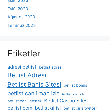
Ekim 2023
Eylül 2023
Ağustos 2023
Temmuz 2023
Etiketler
adresi betlist
betlist adres
Betlist Adresi
Betlist Bahis Sitesi
betlist bonus
betlist canli maç izle
betlist canlı bahis
Betlist Casino Sitesi
betlist canlı destek
betlist com
betlist girisi
betlist giris twitter