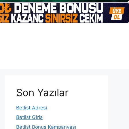
Son Yazılar
Betlist Adresi
Betlist Giriş
Betlist Bonus Kampanyası