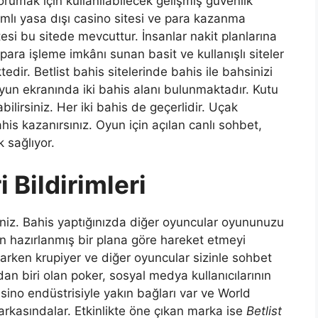
umak için kullanılabilecek gelişmiş güvenlik
mlı yasa dışı casino sitesi ve para kazanma
itesi bu sitede mevcuttur. İnsanlar nakit planlarına
para işleme imkânı sunan basit ve kullanışlı siteler
dir. Betlist bahis sitelerinde bahis ile bahsinizi
 Oyun ekranında iki bahis alanı bulunmaktadır. Kutu
bilirsiniz. Her iki bahis de geçerlidir. Uçak
is kazanırsınız. Oyun için açılan canlı sohbet,
 sağlıyor.
i Bildirimleri
rsiniz. Bahis yaptığınızda diğer oyuncular oyununuzu
n hazırlanmış bir plana göre hareket etmeyi
arken krupiyer ve diğer oyuncular sizinle sohbet
ndan biri olan poker, sosyal medya kullanıcılarının
casino endüstrisiyle yakın bağları var ve World
arkasındalar. Etkinlikte öne çıkan marka ise
Betlist