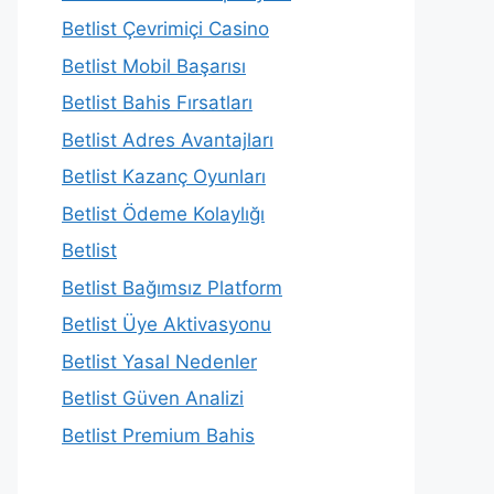
Betlist Çevrimiçi Casino
Betlist Mobil Başarısı
Betlist Bahis Fırsatları
Betlist Adres Avantajları
Betlist Kazanç Oyunları
Betlist Ödeme Kolaylığı
Betlist
Betlist Bağımsız Platform
Betlist Üye Aktivasyonu
Betlist Yasal Nedenler
Betlist Güven Analizi
Betlist Premium Bahis