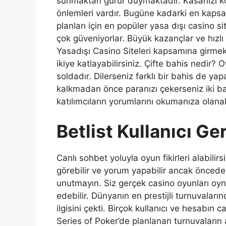
sunmaktan gurur duymaktadır. Kasanızı kor
önlemleri vardır. Bugüne kadarki en kapsa
planları için en popüler yasa dışı casino s
çok güveniyorlar. Büyük kazançlar ve hızlı 
Yasadışı Casino Siteleri kapsamına girmekte
ikiye katlayabilirsiniz. Çifte bahis nedir?
soldadır. Dilerseniz farklı bir bahis de yapa
kalkmadan önce paranızı çekerseniz iki bah
katılımcıların yorumlarını okumanıza olanak
Betlist Kullanıcı Ger
Canlı sohbet yoluyla oyun fikirleri alabili
görebilir ve yorum yapabilir ancak öncede
unutmayın. Siz gerçek casino oyunları oyn
edebilir. Dünyanın en prestijli turnuvaları
ilgisini çekti. Birçok kullanıcı ve hesabın 
Series of Poker’de planlanan turnuvaların 