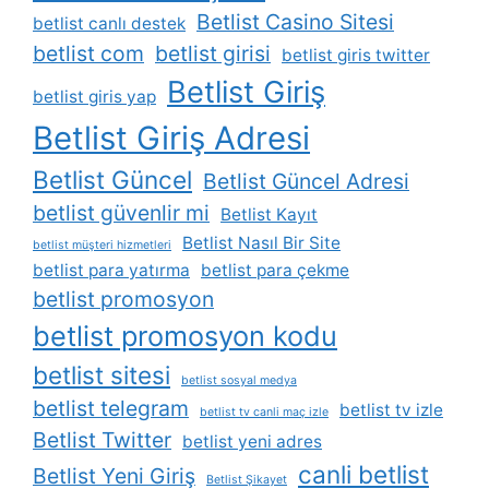
Betlist Casino Sitesi
betlist canlı destek
betlist com
betlist girisi
betlist giris twitter
Betlist Giriş
betlist giris yap
Betlist Giriş Adresi
Betlist Güncel
Betlist Güncel Adresi
betlist güvenlir mi
Betlist Kayıt
Betlist Nasıl Bir Site
betlist müşteri hizmetleri
betlist para yatırma
betlist para çekme
betlist promosyon
betlist promosyon kodu
betlist sitesi
betlist sosyal medya
betlist telegram
betlist tv izle
betlist tv canli maç izle
Betlist Twitter
betlist yeni adres
canli betlist
Betlist Yeni Giriş
Betlist Şikayet