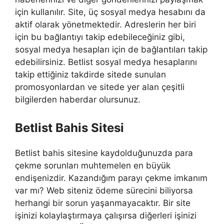
için kullanılır. Site, üç sosyal medya hesabını da
aktif olarak yönetmektedir. Adreslerin her biri
için bu bağlantıyı takip edebileceğiniz gibi,
sosyal medya hesapları için de bağlantıları takip
edebilirsiniz. Betlist sosyal medya hesaplarını
takip ettiğiniz takdirde sitede sunulan
promosyonlardan ve sitede yer alan çeşitli
bilgilerden haberdar olursunuz.
Betlist Bahis Sitesi
Betlist bahis sitesine kaydolduğunuzda para
çekme sorunları muhtemelen en büyük
endişenizdir. Kazandığım parayı çekme imkanım
var mı? Web siteniz ödeme sürecini biliyorsa
herhangi bir sorun yaşanmayacaktır. Bir site
işinizi kolaylaştırmaya çalışırsa diğerleri işinizi