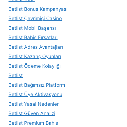
Betlist Bonus Kampanyası
Betlist Çevrimiçi Casino
Betlist Mobil Başarısı
Betlist Bahis Fırsatları
Betlist Adres Avantajları
Betlist Kazanç Oyunları
Betlist Ödeme Kolaylığı
Betlist
Betlist Bağımsız Platform
Betlist Üye Aktivasyonu
Betlist Yasal Nedenler
Betlist Güven Analizi
Betlist Premium Bahis