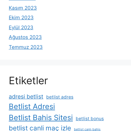
Kasım 2023
Ekim 2023
Eylül 2023
Ağustos 2023
Temmuz 2023
Etiketler
adresi betlist
betlist adres
Betlist Adresi
Betlist Bahis Sitesi
betlist bonus
betlist canli maç izle
betlist canlı bahis