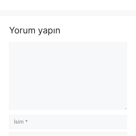
Yorum yapın
Yorum
İsim
E-