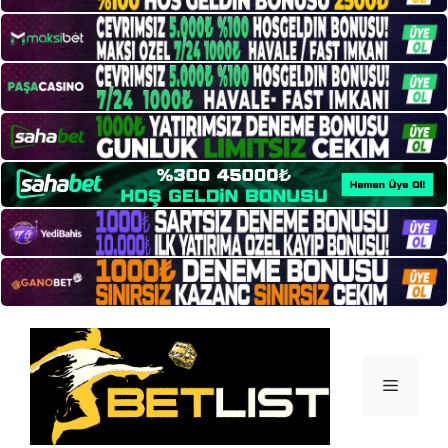
İçeriğe
atla
Menü