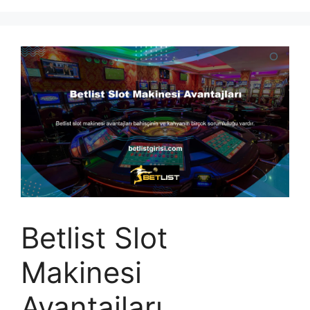
Betlist Slot
Makinesi
Avantajları