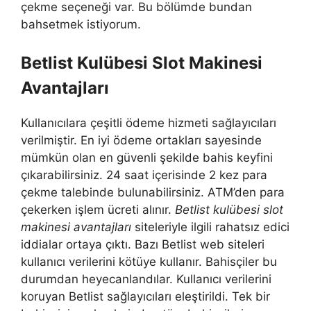
çekme seçeneği var. Bu bölümde bundan
bahsetmek istiyorum.
Betlist Kulübesi Slot Makinesi
Avantajları
Kullanıcılara çeşitli ödeme hizmeti sağlayıcıları
verilmiştir. En iyi ödeme ortakları sayesinde
mümkün olan en güvenli şekilde bahis keyfini
çıkarabilirsiniz. 24 saat içerisinde 2 kez para
çekme talebinde bulunabilirsiniz. ATM’den para
çekerken işlem ücreti alınır.
Betlist kulübesi slot
makinesi avantajları
siteleriyle ilgili rahatsız edici
iddialar ortaya çıktı. Bazı Betlist web siteleri
kullanıcı verilerini kötüye kullanır. Bahisçiler bu
durumdan heyecanlandılar. Kullanıcı verilerini
koruyan Betlist sağlayıcıları eleştirildi. Tek bir