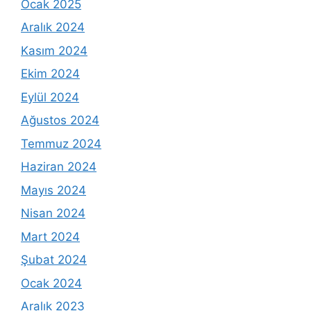
Ocak 2025
Aralık 2024
Kasım 2024
Ekim 2024
Eylül 2024
Ağustos 2024
Temmuz 2024
Haziran 2024
Mayıs 2024
Nisan 2024
Mart 2024
Şubat 2024
Ocak 2024
Aralık 2023