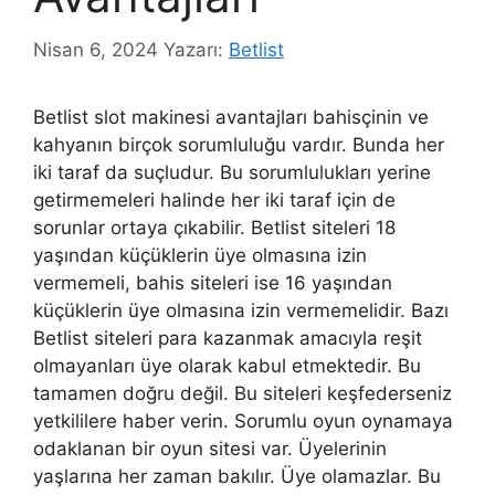
Nisan 6, 2024
Yazarı:
Betlist
Betlist slot makinesi avantajları bahisçinin ve
kahyanın birçok sorumluluğu vardır. Bunda her
iki taraf da suçludur. Bu sorumlulukları yerine
getirmemeleri halinde her iki taraf için de
sorunlar ortaya çıkabilir. Betlist siteleri 18
yaşından küçüklerin üye olmasına izin
vermemeli, bahis siteleri ise 16 yaşından
küçüklerin üye olmasına izin vermemelidir. Bazı
Betlist siteleri para kazanmak amacıyla reşit
olmayanları üye olarak kabul etmektedir. Bu
tamamen doğru değil. Bu siteleri keşfederseniz
yetkililere haber verin. Sorumlu oyun oynamaya
odaklanan bir oyun sitesi var. Üyelerinin
yaşlarına her zaman bakılır. Üye olamazlar. Bu