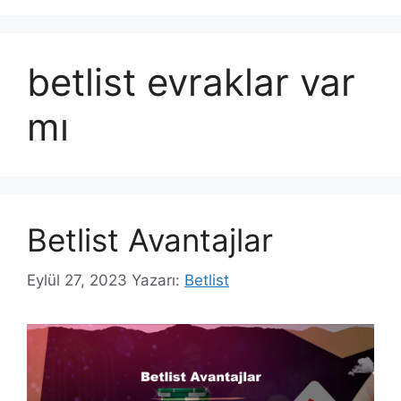
betlist evraklar var
mı
Betlist Avantajlar
Eylül 27, 2023
Yazarı:
Betlist