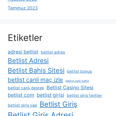
Temmuz 2023
Etiketler
adresi betlist
betlist adres
Betlist Adresi
Betlist Bahis Sitesi
betlist bonus
betlist canli maç izle
betlist canlı bahis
Betlist Casino Sitesi
betlist canlı destek
betlist com
betlist girisi
betlist giris twitter
Betlist Giriş
betlist giris yap
Betlist Giriş Adresi