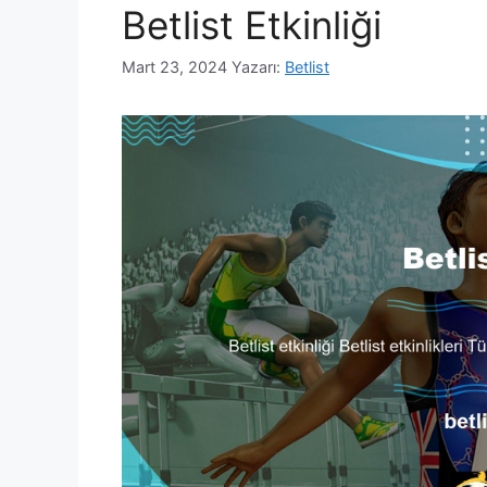
Betlist Etkinliği
Mart 23, 2024
Yazarı:
Betlist