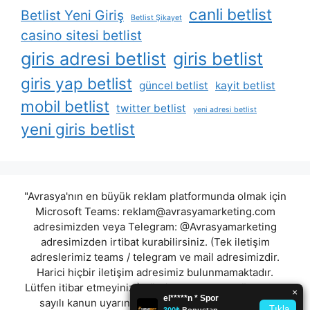
canli betlist
Betlist Yeni Giriş
Betlist Şikayet
casino sitesi betlist
giris adresi betlist
giris betlist
giris yap betlist
güncel betlist
kayit betlist
mobil betlist
twitter betlist
yeni adresi betlist
yeni giris betlist
"Avrasya'nın en büyük reklam platformunda olmak için
Microsoft Teams:
reklam@avrasyamarketing.com
adresimizden veya Telegram: @Avrasyamarketing
adresimizden irtibat kurabilirsiniz. (Tek iletişim
adreslerimiz teams / telegram ve mail adresimizdir.
Harici hiçbir iletişim adresimiz bulunmamaktadır.
Lütfen itibar etmeyiniz.) Türkiye yasalarına göre 7258
sayılı kanun uyarınca yasa dışı bahis oynamanın