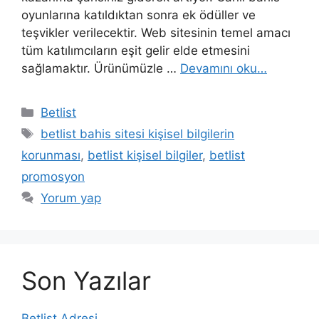
oyunlarına katıldıktan sonra ek ödüller ve
teşvikler verilecektir. Web sitesinin temel amacı
tüm katılımcıların eşit gelir elde etmesini
sağlamaktır. Ürünümüzle …
Devamını oku…
Kategoriler
Betlist
Etiketler
betlist bahis sitesi kişisel bilgilerin
korunması
,
betlist kişisel bilgiler
,
betlist
promosyon
Yorum yap
Son Yazılar
Betlist Adresi