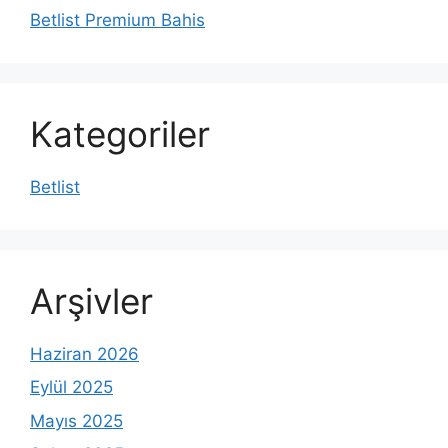
Betlist Premium Bahis
Kategoriler
Betlist
Arşivler
Haziran 2026
Eylül 2025
Mayıs 2025