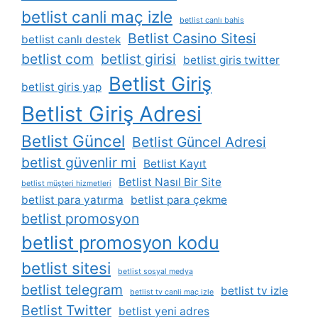
betlist canli maç izle
betlist canlı bahis
Betlist Casino Sitesi
betlist canlı destek
betlist com
betlist girisi
betlist giris twitter
Betlist Giriş
betlist giris yap
Betlist Giriş Adresi
Betlist Güncel
Betlist Güncel Adresi
betlist güvenlir mi
Betlist Kayıt
Betlist Nasıl Bir Site
betlist müşteri hizmetleri
betlist para yatırma
betlist para çekme
betlist promosyon
betlist promosyon kodu
betlist sitesi
betlist sosyal medya
betlist telegram
betlist tv izle
betlist tv canli maç izle
Betlist Twitter
betlist yeni adres