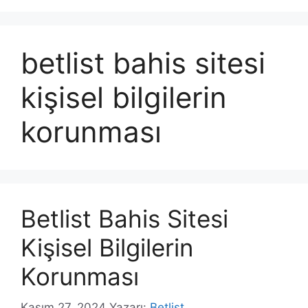
betlist bahis sitesi
kişisel bilgilerin
korunması
Betlist Bahis Sitesi
Kişisel Bilgilerin
Korunması
Kasım 27, 2024
Yazarı:
Betlist