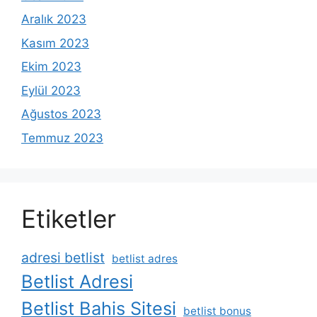
Aralık 2023
Kasım 2023
Ekim 2023
Eylül 2023
Ağustos 2023
Temmuz 2023
Etiketler
adresi betlist
betlist adres
Betlist Adresi
Betlist Bahis Sitesi
betlist bonus