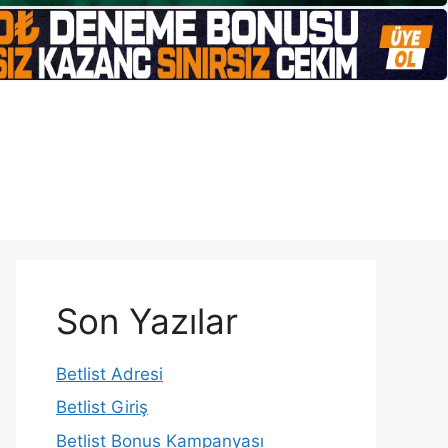
Son Yazılar
Betlist Adresi
Betlist Giriş
Betlist Bonus Kampanyası