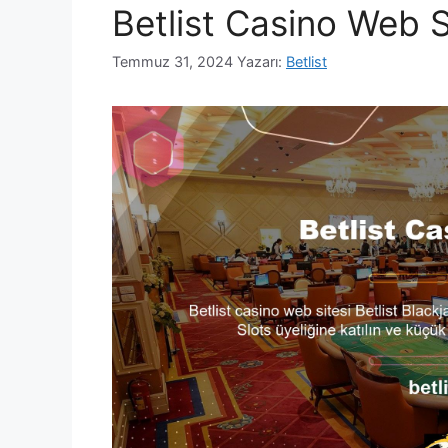
Betlist Casino Web S
Temmuz 31, 2024
Yazarı:
Betlist