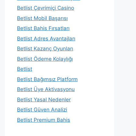
Betlist Çevrimiçi Casino
Betlist Mobil Başarısı
Betlist Bahis Fırsatları
Betlist Adres Avantajları
Betlist Kazanç Oyunları
Betlist Ödeme Kolaylığı
Betlist
Betlist Bağımsız Platform
Betlist Üye Aktivasyonu
Betlist Yasal Nedenler
Betlist Güven Analizi
Betlist Premium Bahis