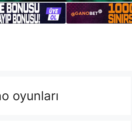
no oyunları