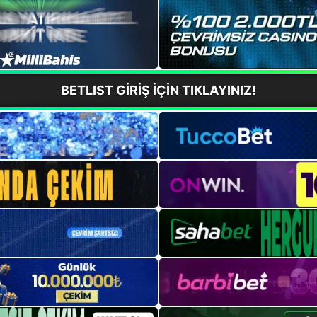
BETLIST GİRİŞ İÇİN TIKLAYINIZ!