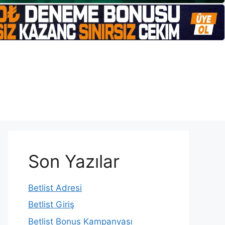
Son Yazılar
Betlist Adresi
Betlist Giriş
Betlist Bonus Kampanyası