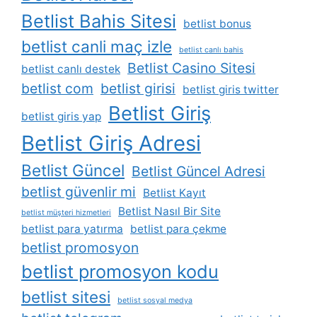
Betlist Bahis Sitesi
betlist bonus
betlist canli maç izle
betlist canlı bahis
Betlist Casino Sitesi
betlist canlı destek
betlist com
betlist girisi
betlist giris twitter
Betlist Giriş
betlist giris yap
Betlist Giriş Adresi
Betlist Güncel
Betlist Güncel Adresi
betlist güvenlir mi
Betlist Kayıt
Betlist Nasıl Bir Site
betlist müşteri hizmetleri
betlist para yatırma
betlist para çekme
betlist promosyon
betlist promosyon kodu
betlist sitesi
betlist sosyal medya