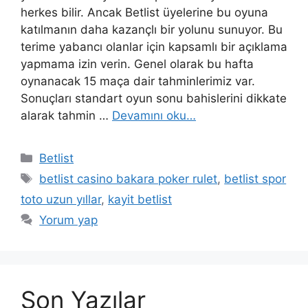
herkes bilir. Ancak Betlist üyelerine bu oyuna
katılmanın daha kazançlı bir yolunu sunuyor. Bu
terime yabancı olanlar için kapsamlı bir açıklama
yapmama izin verin. Genel olarak bu hafta
oynanacak 15 maça dair tahminlerimiz var.
Sonuçları standart oyun sonu bahislerini dikkate
alarak tahmin …
Devamını oku…
Kategoriler
Betlist
Etiketler
betlist casino bakara poker rulet
,
betlist spor
toto uzun yıllar
,
kayit betlist
Yorum yap
Son Yazılar