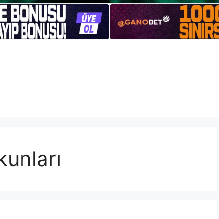
kunları