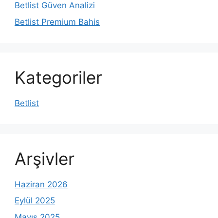
Betlist Güven Analizi
Betlist Premium Bahis
Kategoriler
Betlist
Arşivler
Haziran 2026
Eylül 2025
Mayıs 2025