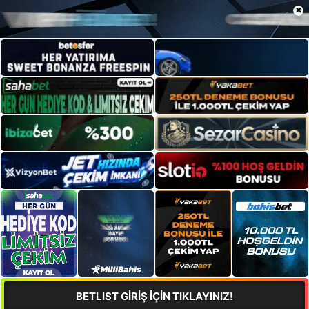
×
BETLIST GİRİŞ İÇİN TIKLAYINIZ!