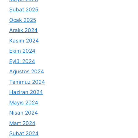
Şubat 2025
Ocak 2025
Aralık 2024
Kasım 2024
Ekim 2024
Eylül 2024
Ağustos 2024
Temmuz 2024
Haziran 2024
Mayıs 2024
Nisan 2024
Mart 2024
Şubat 2024