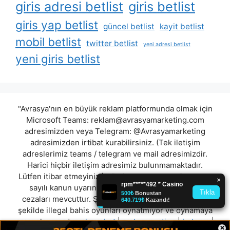
giris adresi betlist
giris betlist
giris yap betlist
güncel betlist
kayit betlist
mobil betlist
twitter betlist
yeni adresi betlist
yeni giris betlist
"Avrasya'nın en büyük reklam platformunda olmak için
Microsoft Teams:
reklam@avrasyamarketing.com
adresimizden veya Telegram: @Avrasyamarketing
adresimizden irtibat kurabilirsiniz. (Tek iletişim
adreslerimiz teams / telegram ve mail adresimizdir.
Harici hiçbir iletişim adresimiz bulunmamaktadır.
Lütfen itibar etmeyiniz.) Türkiye yasalarına göre 7258
sayılı kanun uyarınca yasa dışı bahis oynamanın
cezaları mevcuttur. Şu an bulunduğunuz site hiç bir
şekilde illegal bahis oyunları oynatmıyor ve oynamaya
aracı olmuyordur.
cloverbet
|
cratossporting
|
betmus
|
×