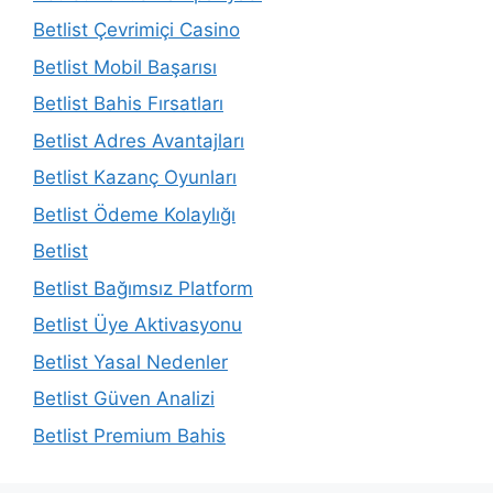
Betlist Çevrimiçi Casino
Betlist Mobil Başarısı
Betlist Bahis Fırsatları
Betlist Adres Avantajları
Betlist Kazanç Oyunları
Betlist Ödeme Kolaylığı
Betlist
Betlist Bağımsız Platform
Betlist Üye Aktivasyonu
Betlist Yasal Nedenler
Betlist Güven Analizi
Betlist Premium Bahis