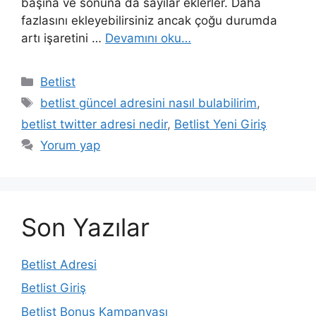
başına ve sonuna da sayılar eklerler. Daha
fazlasını ekleyebilirsiniz ancak çoğu durumda
artı işaretini …
Devamını oku…
Kategoriler
Betlist
Etiketler
betlist güncel adresini nasıl bulabilirim
,
betlist twitter adresi nedir
,
Betlist Yeni Giriş
Yorum yap
Son Yazılar
Betlist Adresi
Betlist Giriş
Betlist Bonus Kampanyası