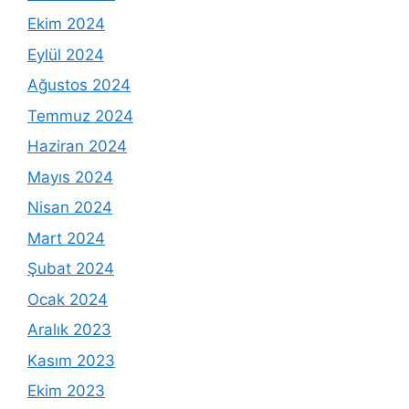
Ekim 2024
Eylül 2024
Ağustos 2024
Temmuz 2024
Haziran 2024
Mayıs 2024
Nisan 2024
Mart 2024
Şubat 2024
Ocak 2024
Aralık 2023
Kasım 2023
Ekim 2023