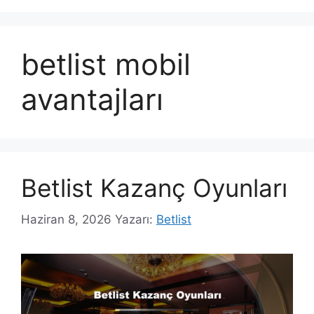
betlist mobil
avantajları
Betlist Kazanç Oyunları
Haziran 8, 2026
Yazarı:
Betlist