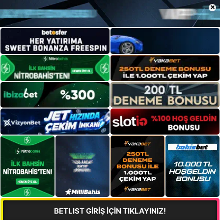
×
BETLIST GİRİŞ İÇİN TIKLAYINIZ!