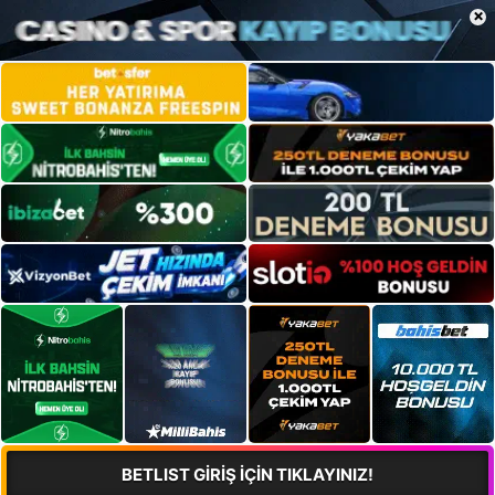
×
BETLIST GİRİŞ İÇİN TIKLAYINIZ!