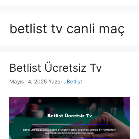
betlist tv canli maç
Betlist Ücretsiz Tv
Mayıs 14, 2025
Yazarı:
Betlist