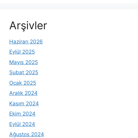
Arşivler
Haziran 2026
Eylül 2025
Mayıs 2025
Şubat 2025
Ocak 2025
Aralık 2024
Kasım 2024
Ekim 2024
Eylül 2024
Ağustos 2024