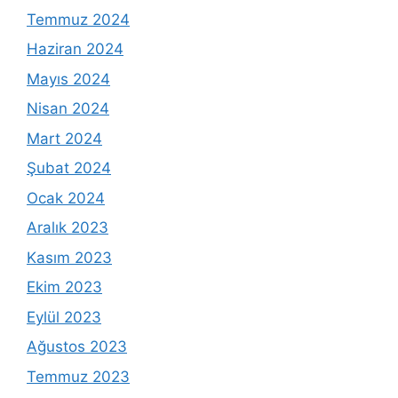
Temmuz 2024
Haziran 2024
Mayıs 2024
Nisan 2024
Mart 2024
Şubat 2024
Ocak 2024
Aralık 2023
Kasım 2023
Ekim 2023
Eylül 2023
Ağustos 2023
Temmuz 2023