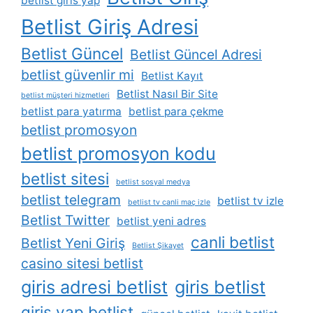
betlist giris yap
Betlist Giriş Adresi
Betlist Güncel
Betlist Güncel Adresi
betlist güvenlir mi
Betlist Kayıt
Betlist Nasıl Bir Site
betlist müşteri hizmetleri
betlist para yatırma
betlist para çekme
betlist promosyon
betlist promosyon kodu
betlist sitesi
betlist sosyal medya
betlist telegram
betlist tv izle
betlist tv canli maç izle
Betlist Twitter
betlist yeni adres
canli betlist
Betlist Yeni Giriş
Betlist Şikayet
casino sitesi betlist
giris adresi betlist
giris betlist
giris yap betlist