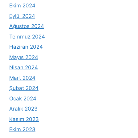
Ekim 2024
Eylül 2024
Ağustos 2024
Temmuz 2024
Haziran 2024
Mayıs 2024
Nisan 2024
Mart 2024
Şubat 2024
Ocak 2024
Aralık 2023
Kasım 2023
Ekim 2023