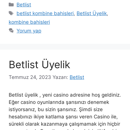
Kategoriler
Betlist
Etiketler
betlist kombine bahisleri
,
Betlist Üyelik
,
kombine bahisleri
Yorum yap
Betlist Üyelik
Temmuz 24, 2023
Yazarı:
Betlist
Betlist üyelik , yeni casino adresine hoş geldiniz.
Eğer casino oyunlarında şansınızı denemek
istiyorsanız, bu sizin şansınız. Şimdi size
hesabınızı ikiye katlama şansı veren Casino ile,
sürekli olarak kazanmaya çalışmamak için hiçbir