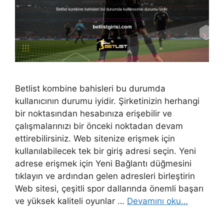
Betlist kombine bahisleri bu durumda
kullanıcının durumu iyidir. Şirketinizin herhangi
bir noktasından hesabınıza erişebilir ve
çalışmalarınızı bir önceki noktadan devam
ettirebilirsiniz. Web sitenize erişmek için
kullanılabilecek tek bir giriş adresi seçin. Yeni
adrese erişmek için Yeni Bağlantı düğmesini
tıklayın ve ardından gelen adresleri birleştirin
Web sitesi, çeşitli spor dallarında önemli başarı
ve yüksek kaliteli oyunlar …
Devamını oku…