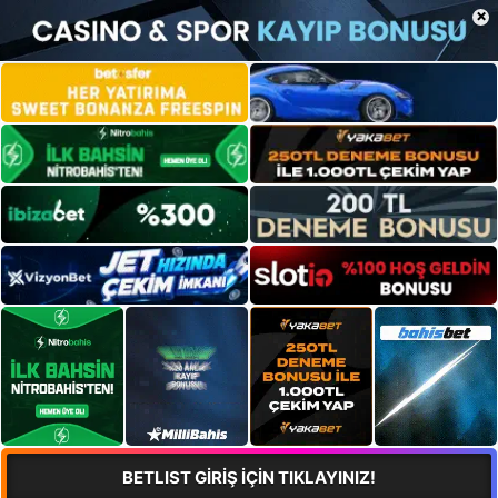
×
BETLIST GİRİŞ İÇİN TIKLAYINIZ!