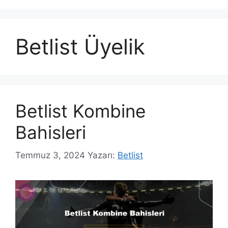
Betlist Üyelik
Betlist Kombine
Bahisleri
Temmuz 3, 2024
Yazarı:
Betlist