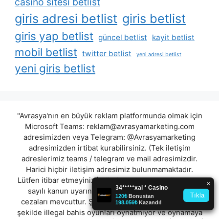
casino sitesi betlist
giris adresi betlist
giris betlist
giris yap betlist
güncel betlist
kayit betlist
mobil betlist
twitter betlist
yeni adresi betlist
yeni giris betlist
"Avrasya'nın en büyük reklam platformunda olmak için
Microsoft Teams:
reklam@avrasyamarketing.com
adresimizden veya Telegram: @Avrasyamarketing
adresimizden irtibat kurabilirsiniz. (Tek iletişim
adreslerimiz teams / telegram ve mail adresimizdir.
Harici hiçbir iletişim adresimiz bulunmamaktadır.
Lütfen itibar etmeyiniz.) Türkiye yasalarına göre 7258
sayılı kanun uyarınca yasa dışı bahis oynamanın
cezaları mevcuttur. Şu an bulunduğunuz site hiç bir
şekilde illegal bahis oyunları oynatmıyor ve oynamaya