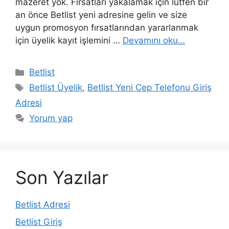
mazeret yok. Fırsatları yakalamak için lütfen bir
an önce Betlist yeni adresine gelin ve size
uygun promosyon fırsatlarından yararlanmak
için üyelik kayıt işlemini …
Devamını oku…
Kategoriler
Betlist
Etiketler
Betlist Üyelik
,
Betlist Yeni Cep Telefonu Giriş
Adresi
Yorum yap
Son Yazılar
Betlist Adresi
Betlist Giriş